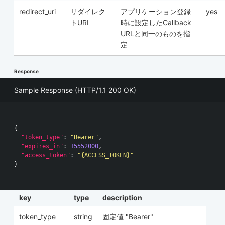
redirect_uri
リダイレク
アプリケーション登録
yes
トURI
時に設定したCallback
URLと同一のものを指
定
Response
Sample Response (HTTP/1.1 200 OK)
{
"token_type"
:
"Bearer"
,
"expires_in"
:
15552000
,
"access_token"
:
"{ACCESS_TOKEN}"
}
key
type
description
token_type
string
固定値 "Bearer"