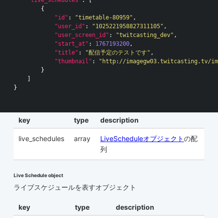
{
"id"
:
"timetable-80959"
,
"user_id"
:
"1025221958827311105"
,
"user_screen_id"
:
"twitcasting_dev"
,
"start_at"
:
1767193200
,
"title"
:
"配信予定のテストです"
,
"thumbnail"
:
"http://imagegw03.twitcasting.tv/im
}
]
}
key
type
description
live_schedules
array
LiveScheduleオブジェクト
の配
列
Live Schedule object
ライブスケジュールを表すオブジェクト
key
type
description