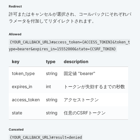
Redirect
許可またはキャンセルが選択され、コールバックにそれぞれパ
ラメータを付加してリダイレクトされます。
Allowed
{YOUR_CALLBACK_URL}#access_token={ACCESS_TOKEN}&token_t
ype=bearer&expires_in=15552000&state={CSRF_TOKEN}
key
type
description
token_type
string
固定値 "bearer"
expires_in
int
トークンが失効するまでの秒数
access_token
string
アクセストークン
state
string
任意のCSRFトークン
Canceled
{YOUR_CALLBACK_URL}#result=denied