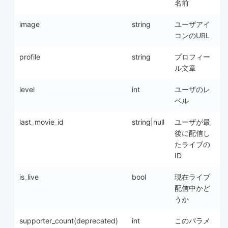
名前
image
string
ユーザアイ
コンのURL
profile
string
プロフィー
ル文章
level
int
ユーザのレ
ベル
last_movie_id
string|null
ユーザが最
後に配信し
たライブの
ID
is_live
bool
現在ライブ
配信中かど
うか
supporter_count(deprecated)
int
このパラメ