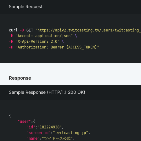
Sample Request
curl 
-X
 GET 
"https://apiv2.twitcasting.tv/users/twitcasting_
-H
"Accept: application/json"
\
-H
"X-Api-Version: 2.0"
\
-H
"Authorization: Bearer {ACCESS_TOKEN}"
Response
Sample Response (HTTP/1.1 200 OK)
{
"user"
:{
"id"
:
"182224938"
,
"screen_id"
:
"twitcasting_jp"
,
"name"
:
"ツイキャス公式"
,