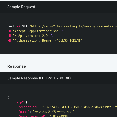
Sample Request
curl 
-X
 GET 
"https://apiv2.twitcasting.tv/verify_credentials
-H
"Accept: application/json"
\
-H
"X-Api-Version: 2.0"
\
-H
"Authorization: Bearer {ACCESS_TOKEN}"
Response
Sample Response (HTTP/1.1 200 OK)
{
"app"
:{
"client_id"
:
"182224938.d37f58350925d568e2db24719fe86f
"name"
:
"サンプルアプリケーション"
,
"owner_user_id"
:
"182224938"