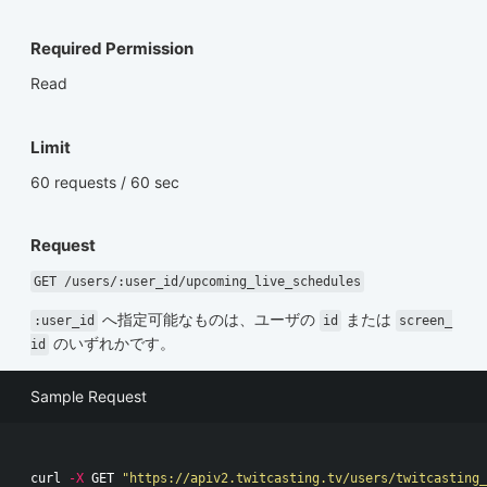
Required Permission
Read
Limit
60 requests / 60 sec
Request
GET /users/:user_id/upcoming_live_schedules
へ指定可能なものは、ユーザの
または
:user_id
id
screen_
のいずれかです。
id
Sample Request
curl 
-X
 GET 
"https://apiv2.twitcasting.tv/users/twitcasting_