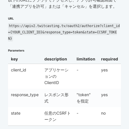
「連携アプリを許可」または「キャンセル」を選択します。
URL
https://apiv2.twitcasting.tv/oauth2/authorize?client_id
={YOUR_CLIENT_ID}&response_type=token&state={CSRF_TOKE
N}
Parameters
key
description
limitation
required
client_id
アプリケーシ
-
yes
ョンの
ClientID
response_type
レスポンス形
"token"
yes
式
を指定
state
任意のCSRFト
-
no
ークン