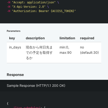
-H
"Accept: application/json"
\
-H
"X-Api-Version: 2.0"
\
-H
"Authorization: Bearer {ACCESS_TOKEN}"
Parameters
key
description
limitation
required
in_days
現在から何日先ま
min:0,
no
での予定を取得す
max:90
(default:30)
るか
Response
Sample Response (HTTP/1.1 200 OK)
{
"live_schedules"
:
[