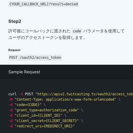
{YOUR_CALLBACK_URL}?result=denied
Step2
許可後にコールバックに渡された
パラメータを使用して
code
ユーザのアクセストークンを取得します。
Request
POST /oauth2/access_token
Sample Request
curl 
-X
 POST 
"https://apiv2.twitcasting.tv/oauth2/access_tok
-H
"Content-Type: application/x-www-form-urlencoded"
\
-d
"code={CODE}"
\
-d
"grant_type=authorization_code"
\
-d
"client_id={CLIENT_ID}"
\
-d
"client_secret={CLIENT_SECRET}"
\
-d
"redirect_uri={REDIRECT_URI}"