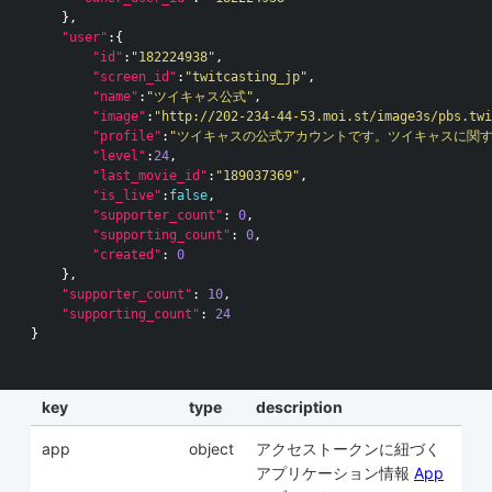
},
"user"
:{
"id"
:
"182224938"
,
"screen_id"
:
"twitcasting_jp"
,
"name"
:
"ツイキャス公式"
,
"image"
:
"http://202-234-44-53.moi.st/image3s/pbs.twi
"profile"
:
"ツイキャスの公式アカウントです。ツイキャスに関するお知らせ
"level"
:
24
,
"last_movie_id"
:
"189037369"
,
"is_live"
:
false
,
"supporter_count"
:
0
,
"supporting_count"
:
0
,
"created"
:
0
},
"supporter_count"
:
10
,
"supporting_count"
:
24
}
key
type
description
app
object
アクセストークンに紐づく
アプリケーション情報
App