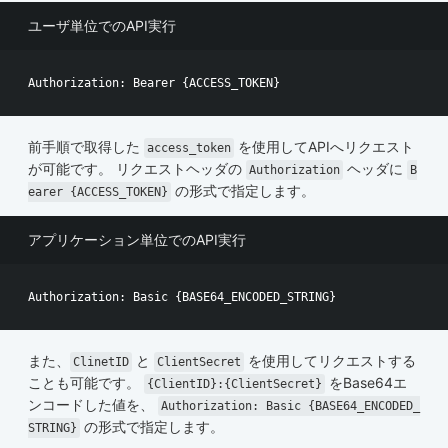
ユーザ単位でのAPI実行
前手順で取得した
を使用してAPIへリクエスト
access_token
が可能です。 リクエストヘッダの
ヘッダに
Authorization
B
の形式で指定します。
earer {ACCESS_TOKEN}
アプリケーション単位でのAPI実行
また、
と
を使用してリクエストする
ClinetID
ClientSecret
ことも可能です。
をBase64エ
{ClientID}:{ClientSecret}
ンコードした値を、
Authorization: Basic {BASE64_ENCODED_
の形式で指定します。
STRING}