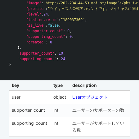
"image"
:
"http://202-234-44-53.moi.st/image3s/pbs.twi
"profile"
:
"ツイキャスの公式アカウントです。ツイキャスに関するお知らせ
"level"
:
24
,
"last_movie_id"
:
"189037369"
,
"is_live"
:
false
,
"supporter_count"
:
0
,
"supporting_count"
:
0
,
"created"
:
0
},
"supporter_count"
:
10
,
"supporting_count"
:
24
}
key
type
description
user
object
Userオブジェクト
supporter_count
int
ユーザーのサポーターの数
supporting_count
int
ユーザーがサポートしてい
る数