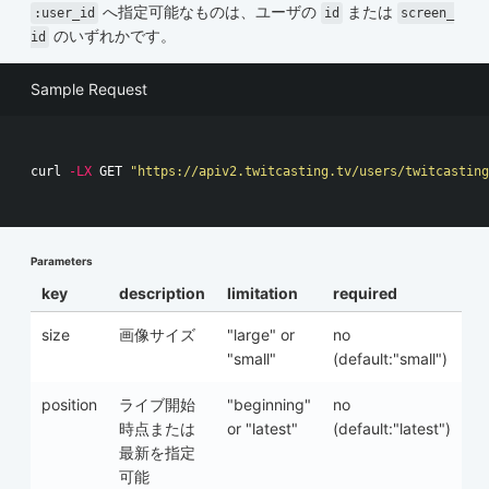
へ指定可能なものは、ユーザの
または
:user_id
id
screen_
のいずれかです。
id
Sample Request
curl 
-LX
 GET 
"https://apiv2.twitcasting.tv/users/twitcasting
Parameters
key
description
limitation
required
size
画像サイズ
"large" or
no
"small"
(default:"small")
position
ライブ開始
"beginning"
no
時点または
or "latest"
(default:"latest")
最新を指定
可能